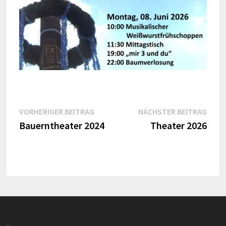
Beitragsnavigation
Vorheriger
Näch
VORHERIGER BEITRAG
NÄCHSTER BEITRAG
Beitrag:
Beitr
Bauerntheater 2024
Theater 2026